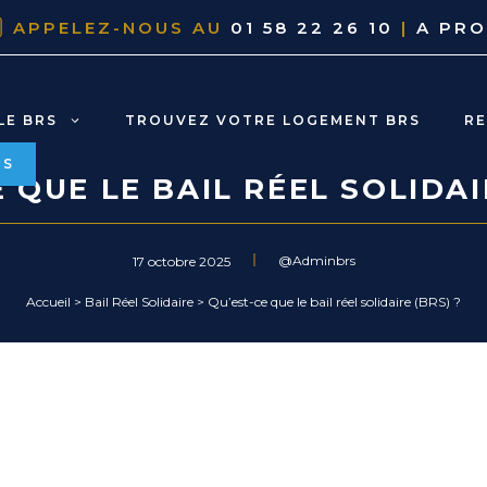
APPELEZ-NOUS AU
01 58 22 26 10
|
A PR
LE BRS
TROUVEZ VOTRE LOGEMENT BRS
R
RS
 QUE LE BAIL RÉEL SOLIDAI
@Adminbrs
17 octobre 2025
Accueil
>
Bail Réel Solidaire
>
Qu’est-ce que le bail réel solidaire (BRS) ?