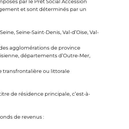
posés par le Prêt Social Accession
logement et sont déterminés par un
ne, Seine-Saint-Denis, Val-d’Oise, Val-
andes agglomérations de province
risienne, départements d’Outre-Mer,
ansfrontalière ou littorale
tre de résidence principale, c’est-à-
fonds
de revenus :