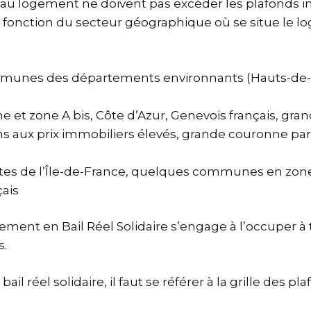
au logement ne doivent pas excéder les plafonds im
en fonction du secteur géographique où se situe le 
ommunes des départements environnants (Hauts-de-Sei
ne et zone A bis, Côte d’Azur, Genevois français, gr
s aux prix immobiliers élevés, grande couronne pa
 de l’Île-de-France, quelques communes en zone tr
çais
ent en Bail Réel Solidaire s’engage à l’occuper à ti
s.
il réel solidaire, il faut se référer à la grille des
pla